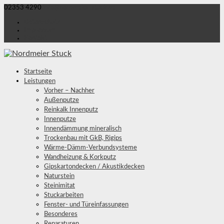
02353 4290
info@nordmeier-stuck.de
Datenschutz
Impressum
Kontakt
Startseite
Leistungen
Vorher – Nachher
Außenputze
Reinkalk Innenputz
Innenputze
Innendämmung mineralisch
Trockenbau mit GkB, Rigips
Wärme-Dämm-Verbundsysteme
Wandheizung & Korkputz
Gipskartondecken / Akustikdecken
Naturstein
Steinimitat
Stuckarbeiten
Fenster- und Türeinfassungen
Besonderes
Reparaturen