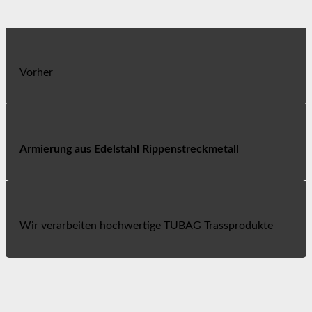
Vorher
Armierung aus Edelstahl Rippenstreckmetall
Wir verarbeiten hochwertige TUBAG Trassprodukte