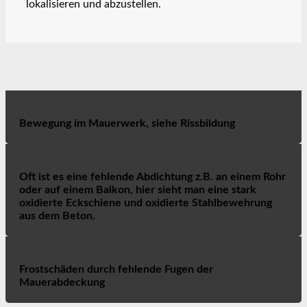
lokalisieren und abzustellen.
Bewegung im Mauerwerk, siehe Rissbildung
Oft ist es eine fehlende Abdichtung z.B. an einem Rohr
oder auf einem Balkon, hier sieht man eine stark
oxidierte Eckschiene und oxidierte Stahlbewehrung
aus dem Beton.
Frostschäden durch fehlende Fugen der
Mauerabdeckung