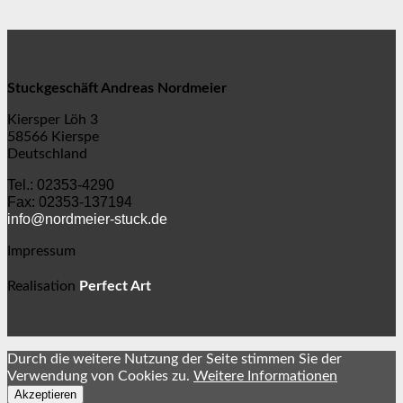
Stuckgeschäft Andreas Nordmeier
Kiersper Löh 3
58566 Kierspe
Deutschland
Tel.: 02353-4290
Fax: 02353-137194
info@nordmeier-stuck.de
Impressum
⋅
Realisation
Perfect Art
Durch die weitere Nutzung der Seite stimmen Sie der
Verwendung von Cookies zu.
Weitere Informationen
Akzeptieren