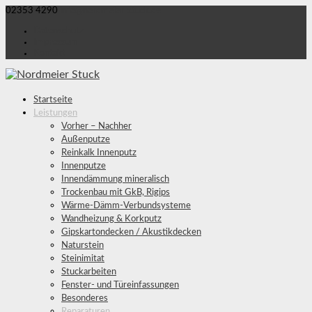
02353 4290
info@nordmeier-stuck.de
Datenschutz
Impressum
Kontakt
Startseite
Leistungen
Vorher – Nachher
Außenputze
Reinkalk Innenputz
Innenputze
Innendämmung mineralisch
Trockenbau mit GkB, Rigips
Wärme-Dämm-Verbundsysteme
Wandheizung & Korkputz
Gipskartondecken / Akustikdecken
Naturstein
Steinimitat
Stuckarbeiten
Fenster- und Türeinfassungen
Besonderes
Reparaturen