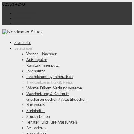
02353 4290
info@nordmeier-stuck.de
Datenschutz
Impressum
Kontakt
Startseite
Leistungen
Vorher – Nachher
Außenputze
Reinkalk Innenputz
Innenputze
Innendämmung mineralisch
Trockenbau mit GkB, Rigips
Wärme-Dämm-Verbundsysteme
Wandheizung & Korkputz
Gipskartondecken / Akustikdecken
Naturstein
Steinimitat
Stuckarbeiten
Fenster- und Türeinfassungen
Besonderes
Reparaturen