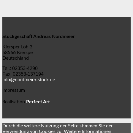
Stuckgeschäft Andreas Nordmeier
Kiersper Löh 3
58566 Kierspe
Deutschland
Tel.: 02353-4290
Fax: 02353-137194
info@nordmeier-stuck.de
Impressum
⋅
Realisation
Perfect Art
Durch die weitere Nutzung der Seite stimmen Sie der
Verwendung von Cookies zu.
Weitere Informationen