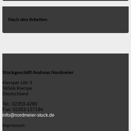
Nach den Arbeiten
Stuckgeschäft Andreas Nordmeier
Kiersper Löh 3
58566 Kierspe
Deutschland
Tel.: 02353-4290
Fax: 02353-137194
info@nordmeier-stuck.de
Impressum