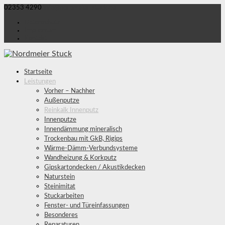
02353 4290
info@nordmeier-stuck.de
Datenschutz
Impressum
Kontakt
Startseite
Leistungen
Vorher – Nachher
Außenputze
Reinkalk Innenputz
Innenputze
Innendämmung mineralisch
Trockenbau mit GkB, Rigips
Wärme-Dämm-Verbundsysteme
Wandheizung & Korkputz
Gipskartondecken / Akustikdecken
Naturstein
Steinimitat
Stuckarbeiten
Fenster- und Türeinfassungen
Besonderes
Reparaturen