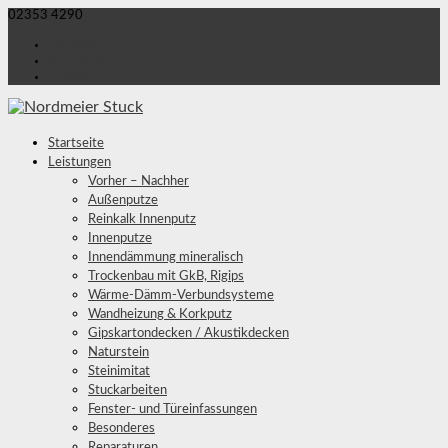
02353 4290
info@nordmeier-stuck.de
Datenschutz
Impressum
Kontakt
Startseite
Leistungen
Vorher – Nachher
Außenputze
Reinkalk Innenputz
Innenputze
Innendämmung mineralisch
Trockenbau mit GkB, Rigips
Wärme-Dämm-Verbundsysteme
Wandheizung & Korkputz
Gipskartondecken / Akustikdecken
Naturstein
Steinimitat
Stuckarbeiten
Fenster- und Türeinfassungen
Besonderes
Reparaturen