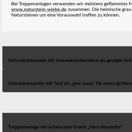
Bei Treppenanlagen verwenden wir meistens geflammtes Mate
www.naturstein-wiebe.de
zusammen. Die heimische grau-
Natursteinen um eine Vorauswahl treffen zu können.
Natursteinfassade mit Grauwackeblendern als gesägte Schic
Grauwackeplatte mit Text als „give away“ für einen größere
Treppenanlage mit schwarzem Granit „Nero Assolutto“