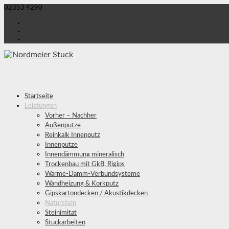
02353 4290
info@nordmeier-stuck.de
Datenschutz
Impressum
Kontakt
Startseite
Leistungen
Vorher – Nachher
Außenputze
Reinkalk Innenputz
Innenputze
Innendämmung mineralisch
Trockenbau mit GkB, Rigips
Wärme-Dämm-Verbundsysteme
Wandheizung & Korkputz
Gipskartondecken / Akustikdecken
Naturstein
Steinimitat
Stuckarbeiten