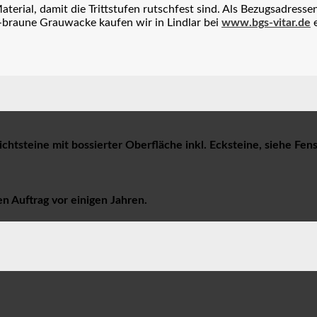
rial, damit die Trittstufen rutschfest sind. Als Bezugsadresse
braune Grauwacke kaufen wir in Lindlar bei
www.bgs-vitar.de
htsteine mit bossierter Oberfläche inkl. Ecksteine, siehe Fens
n Auftrag vor einigen Jahren.