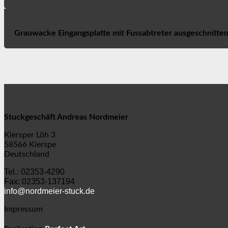
Grauwacke Eingangsplatte mit Fussabtreter ausgeschnitte
Stuckgeschäft Andreas Nordmeier
Kiersper Löh 3
58566 Kierspe
Deutschland
Tel.: 02353-4290
Fax: 02353-137194
info@nordmeier-stuck.de
Impressum
⋅